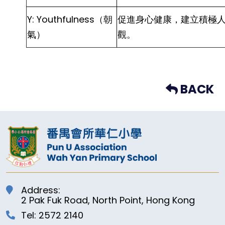
Y: Youthfulness（朝
促進身心健康，建立積極
氣）
觀。
BACK
Address:
2 Pak Fuk Road, North Point, Hong Kong
Tel: 2572 2140