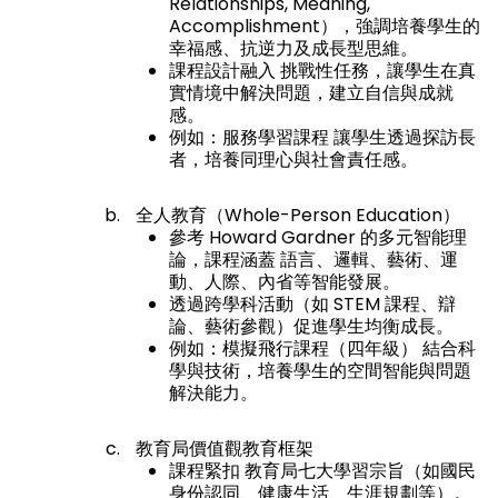
Relationships, Meaning,
Accomplishment），強調培養學生的
幸福感、抗逆力及成長型思維。
課程設計融入 挑戰性任務，讓學生在真
實情境中解決問題，建立自信與成就
感。
例如：服務學習課程 讓學生透過探訪長
者，培養同理心與社會責任感。
全人教育（Whole-Person Education）
參考 Howard Gardner 的多元智能理
論，課程涵蓋 語言、邏輯、藝術、運
動、人際、內省等智能發展。
透過跨學科活動（如 STEM 課程、辯
論、藝術參觀）促進學生均衡成長。
例如：模擬飛行課程（四年級） 結合科
學與技術，培養學生的空間智能與問題
解決能力。
教育局價值觀教育框架
課程緊扣 教育局七大學習宗旨（如國民
身份認同、健康生活、生涯規劃等）。