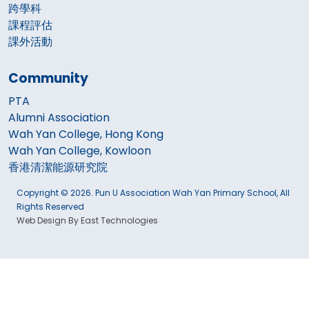
跨學科
課程評估
課外活動
Community
PTA
Alumni Association
Wah Yan College, Hong Kong
Wah Yan College, Kowloon
香港清潔能源研究院
Copyright © 2026. Pun U Association Wah Yan Primary School, All
Rights Reserved
Web Design By East Technologies