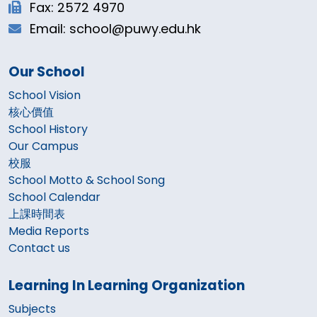
Fax: 2572 4970
Email: school@puwy.edu.hk
Our School
School Vision
核心價值
School History
Our Campus
校服
School Motto & School Song
School Calendar
上課時間表
Media Reports
Contact us
Learning In Learning Organization
Subjects