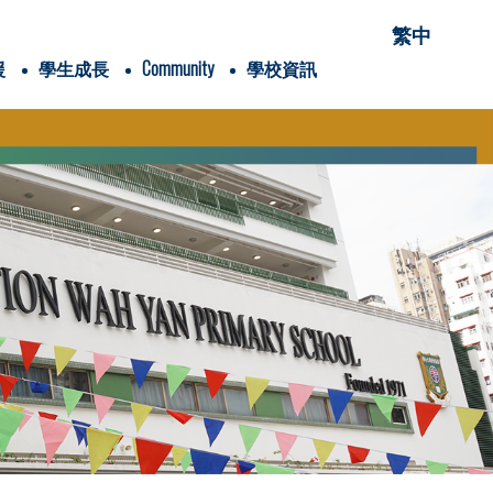
繁中
援
學生成長
Community
學校資訊
項有關的項目
穌會會祖聖依納爵
Students' Association
愛家「仁」家長學堂
家長手冊flipbook version
家長教育資訊連結
Alumni Association
Wah Yan College, Hong Kong
Wah Yan College, Kowloon
XVHK Scout Group
Global Jesuit Education Network
Sister School of PUAWYPS
兒童青少年身體素養學院
香港清潔能源研究院
內閣名單及職責
25-26家長教育課程
24-25家長教育課程
賽馬會抗逆有「家」計劃(香港理工大學)
校外講座-「教養六問」網上家長講座
2025-2026年度
2024-2025年度
2025-2026年度
2024-2025年度
Google Classroom
《喜樂少年》學生/學校