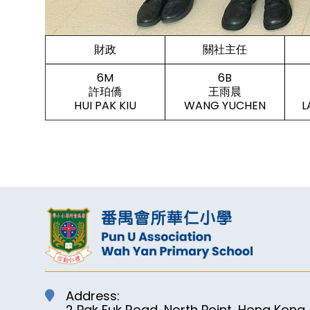
財政
關社主任
6M
6B
許珀僑
王雨晨
HUI PAK KIU
WANG YUCHEN
L
Address:
2 Pak Fuk Road, North Point, Hong Kong