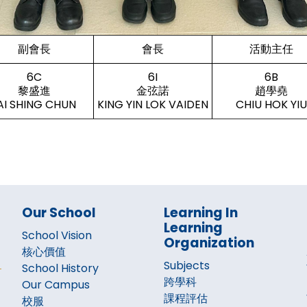
副會長
會長
活動主任
6C
6I
6B
黎盛進
金弦諾
趙學堯
AI SHING CHUN
KING YIN LOK VAIDEN
CHIU HOK YIU
Our School
Learning In
Learning
School Vision
Organization
核心價值
Subjects
School History
跨學科
Our Campus
課程評估
校服