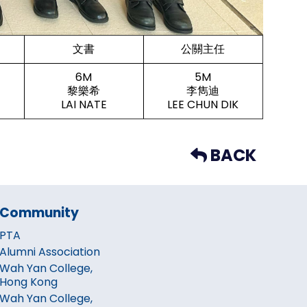
文書
公關主任
6M
5M
黎樂希
李雋迪
LAI NATE
LEE CHUN DIK
BACK
Community
PTA
Alumni Association
Wah Yan College,
Hong Kong
Wah Yan College,