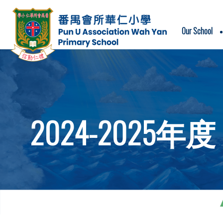
Our School
School Motto & School Song
2024-2025年度