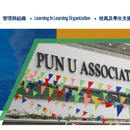
管理與組織
Learning In Learning Organization
校風及學生支
辦學團體與耶穌會
IMC & school-based policies
School Plans & Reports
4Cs In Jesuit Education
PUAWYPS Profiles of Graduate, Teacher & Parent
三年學校發展計劃
全方位學習津貼
姊妹學校交流計劃
全方位學習及姊妹學校津貼
運用推廣閱讀津貼
學生活動支援津貼
Religious/ Ethics Studies
Pyshical Education
Life-Wide Learning
與關注事
信仰培育及福傳
認識耶
電子書閱讀平台
圖書館家長義工