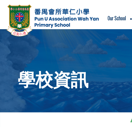
Our School
School Motto & School Song
學校資訊