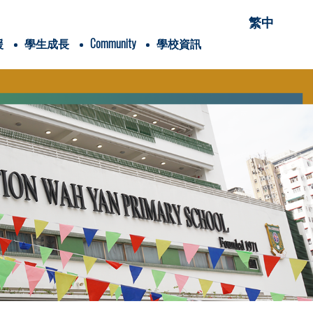
繁中
援
學生成長
Community
學校資訊
項有關的項目
穌會會祖聖依納爵
Students' Association
愛家「仁」家長學堂
家長手冊flipbook version
家長教育資訊連結
Alumni Association
Wah Yan College, Hong Kong
Wah Yan College, Kowloon
XVHK Scout Group
Global Jesuit Education Network
Sister School of PUAWYPS
兒童青少年身體素養學院
香港清潔能源研究院
內閣名單及職責
25-26家長教育課程
24-25家長教育課程
賽馬會抗逆有「家」計劃(香港理工大學)
校外講座-「教養六問」網上家長講座
2025-2026年度
2024-2025年度
2025-2026年度
2024-2025年度
Google Classroom
《喜樂少年》學生/學校