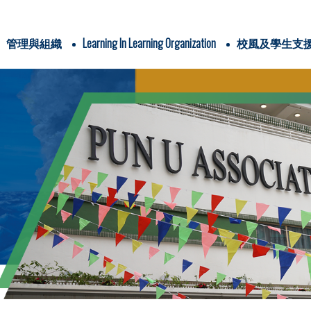
管理與組織
Learning In Learning Organization
校風及學生支
辦學團體與耶穌會
IMC & school-based policies
School Plans & Reports
4Cs In Jesuit Education
PUAWYPS Profiles of Graduate, Teacher & Parent
三年學校發展計劃
全方位學習津貼
姊妹學校交流計劃
全方位學習及姊妹學校津貼
運用推廣閱讀津貼
學生活動支援津貼
Religious/ Ethics Studies
Pyshical Education
Life-Wide Learning
與關注事
信仰培育及福傳
認識耶
電子書閱讀平台
圖書館家長義工