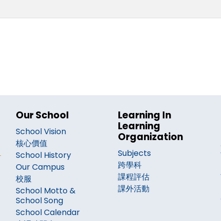
Our School
Learning In
Learning
School Vision
Organization
核心價值
Subjects
School History
跨學科
Our Campus
課程評估
校服
課外活動
School Motto &
School Song
School Calendar