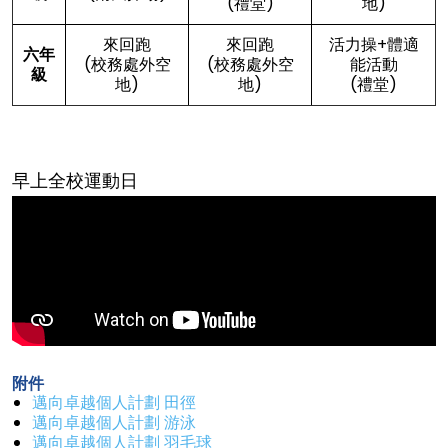
(禮堂)
地)
來回跑
來回跑
活力操+體適
六年
(校務處外空
(校務處外空
能活動
級
地)
地)
(禮堂)
早上全校運動日
附件
邁向卓越個人計劃 田徑
邁向卓越個人計劃 游泳
邁向卓越個人計劃 羽毛球