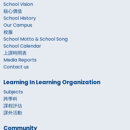
School Vision
核心價值
School History
Our Campus
校服
School Motto & School Song
School Calendar
上課時間表
Media Reports
Contact us
Learning In Learning Organization
Subjects
跨學科
課程評估
課外活動
Community