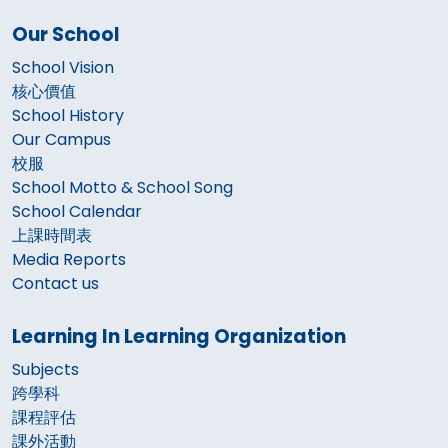
Our School
School Vision
核心價值
School History
Our Campus
校服
School Motto & School Song
School Calendar
上課時間表
Media Reports
Contact us
Learning In Learning Organization
Subjects
跨學科
課程評估
課外活動