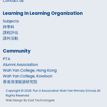
Contact us
Learning In Learning Organization
Subjects
跨學科
課程評估
課外活動
Community
PTA
Alumni Association
Wah Yan College, Hong Kong
Wah Yan College, Kowloon
香港清潔能源研究院
Copyright © 2026. Pun U Association Wah Yan Primary School, All
Rights Reserved
Web Design By East Technologies