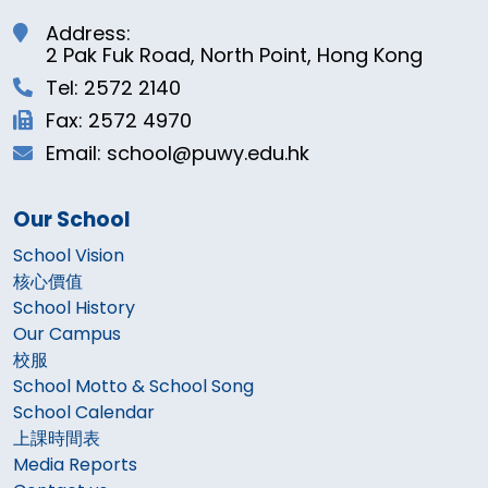
Address:
2 Pak Fuk Road, North Point, Hong Kong
Tel: 2572 2140
Fax: 2572 4970
Email: school@puwy.edu.hk
Our School
School Vision
核心價值
School History
Our Campus
校服
School Motto & School Song
School Calendar
上課時間表
Media Reports