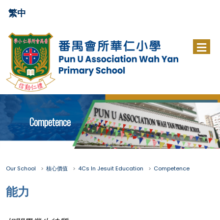
繁中
Competence
Our School
核心價值
4Cs In Jesuit Education
Competence
能力