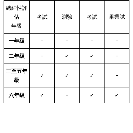
總結性評
估
考試
測驗
考試
畢業試
年級
一年級
-
-
-
-
二年級
-
✓
✓
-
三至五年
✓
✓
✓
-
級
六年級
✓
-
✓
✓