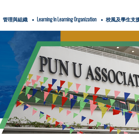
管理與組織
Learning In Learning Organization
校風及學生支
辦學團體與耶穌會
IMC & school-based policies
School Plans & Reports
4Cs In Jesuit Education
PUAWYPS Profiles of Graduate, Teacher & Parent
三年學校發展計劃
全方位學習津貼
姊妹學校交流計劃
全方位學習及姊妹學校津貼
運用推廣閱讀津貼
學生活動支援津貼
Religious/ Ethics Studies
Pyshical Education
Life-Wide Learning
與關注事
信仰培育及福傳
認識耶
電子書閱讀平台
圖書館家長義工