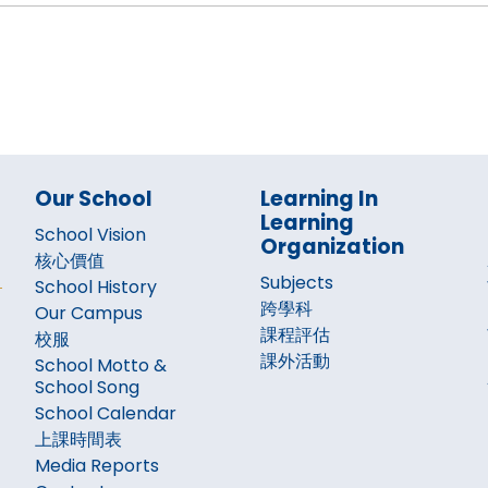
Our School
Learning In
Learning
School Vision
Organization
核心價值
Subjects
School History
跨學科
Our Campus
課程評估
校服
課外活動
School Motto &
School Song
School Calendar
上課時間表
Media Reports