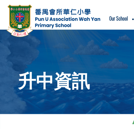
Our School
School Motto & School Song
升中資訊