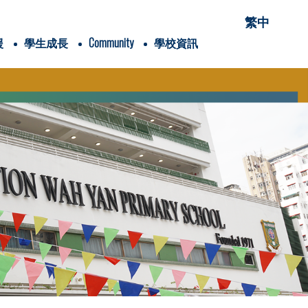
繁中
援
學生成長
Community
學校資訊
項有關的項目
穌會會祖聖依納爵
Students' Association
愛家「仁」家長學堂
家長手冊flipbook version
家長教育資訊連結
Alumni Association
Wah Yan College, Hong Kong
Wah Yan College, Kowloon
XVHK Scout Group
Global Jesuit Education Network
Sister School of PUAWYPS
兒童青少年身體素養學院
香港清潔能源研究院
內閣名單及職責
25-26家長教育課程
24-25家長教育課程
賽馬會抗逆有「家」計劃(香港理工大學)
校外講座-「教養六問」網上家長講座
2025-2026年度
2024-2025年度
2025-2026年度
2024-2025年度
Google Classroom
《喜樂少年》學生/學校