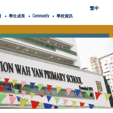
繁中
援
學生成長
Community
學校資訊
項有關的項目
穌會會祖聖依納爵
Students' Association
愛家「仁」家長學堂
家長手冊flipbook version
家長教育資訊連結
Alumni Association
Wah Yan College, Hong Kong
Wah Yan College, Kowloon
XVHK Scout Group
Global Jesuit Education Network
Sister School of PUAWYPS
兒童青少年身體素養學院
香港清潔能源研究院
內閣名單及職責
25-26家長教育課程
24-25家長教育課程
賽馬會抗逆有「家」計劃(香港理工大學)
校外講座-「教養六問」網上家長講座
2025-2026年度
2024-2025年度
2025-2026年度
2024-2025年度
Google Classroom
《喜樂少年》學生/學校