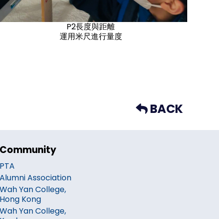
P2長度與距離
運用米尺進行量度
BACK
Community
PTA
Alumni Association
Wah Yan College,
Hong Kong
Wah Yan College,