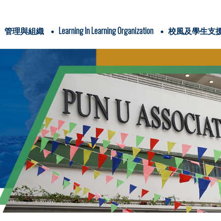
管理與組織
Learning In Learning Organization
校風及學生支
辦學團體與耶穌會
IMC & school-based policies
School Plans & Reports
4Cs In Jesuit Education
PUAWYPS Profiles of Graduate, Teacher & Parent
三年學校發展計劃
全方位學習津貼
姊妹學校交流計劃
全方位學習及姊妹學校津貼
運用推廣閱讀津貼
學生活動支援津貼
Religious/ Ethics Studies
Pyshical Education
Life-Wide Learning
與關注事
信仰培育及福傳
認識耶
電子書閱讀平台
圖書館家長義工