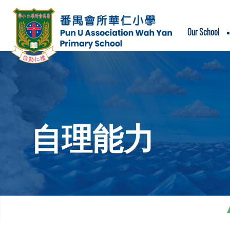
Our School
School Motto & School Song
自理能力