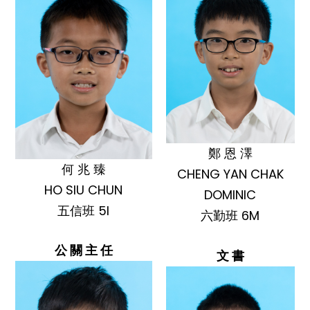
鄭 恩 澤
何 兆 臻
CHENG YAN CHAK
HO SIU CHUN
DOMINIC
五信班 5I
六勤班 6M
公 關 主 任
文 書