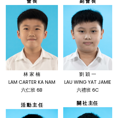
會 長
副 會 長
林 家 楠
劉 穎 一
LAM CARTER KA NAM
LAU WING YAT JAMIE
六仁班 6B
六禮班 6C
關 社 主任
活 動 主 任