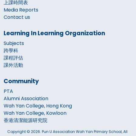
上課時間表
Media Reports
Contact us
Learning In Learning Organization
Subjects
跨學科
課程評估
課外活動
Community
PTA
Alumni Association
Wah Yan College, Hong Kong
Wah Yan College, Kowloon
香港清潔能源研究院
Copyright © 2026. Pun U Association Wah Yan Primary School, All