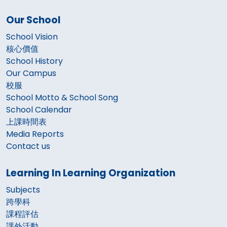
Our School
School Vision
核心價值
School History
Our Campus
校服
School Motto & School Song
School Calendar
上課時間表
Media Reports
Contact us
Learning In Learning Organization
Subjects
跨學科
課程評估
課外活動