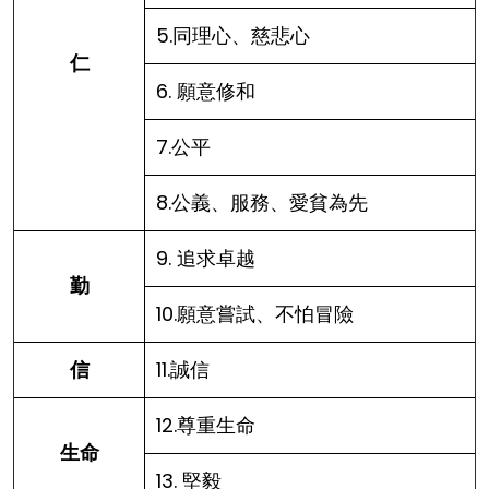
5.同理心、慈悲心
仁
6. 願意修和
7.公平
8.公義、服務、愛貧為先
9. 追求卓越
勤
10.願意嘗試、不怕冒險
信
11.誠信
12.尊重生命
生命
13. 堅毅