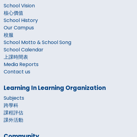
School Vision
核心價值
School History
Our Campus
校服
School Motto & School Song
School Calendar
上課時間表
Media Reports
Contact us
Learning In Learning Organization
Subjects
跨學科
課程評估
課外活動
Community