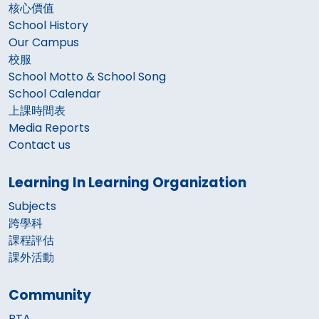
核心價值
School History
Our Campus
校服
School Motto & School Song
School Calendar
上課時間表
Media Reports
Contact us
Learning In Learning Organization
Subjects
跨學科
課程評估
課外活動
Community
PTA