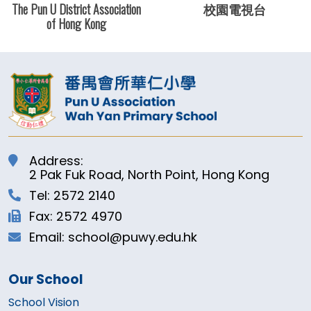
The Pun U District Association
校園電視台
of Hong Kong
Address:
2 Pak Fuk Road, North Point, Hong Kong
Tel: 2572 2140
Fax: 2572 4970
Email: school@puwy.edu.hk
Our School
School Vision