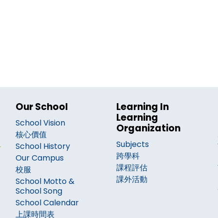
Our School
Learning In
Learning
School Vision
Organization
核心價值
Subjects
School History
跨學科
Our Campus
課程評估
校服
課外活動
School Motto &
School Song
School Calendar
上課時間表