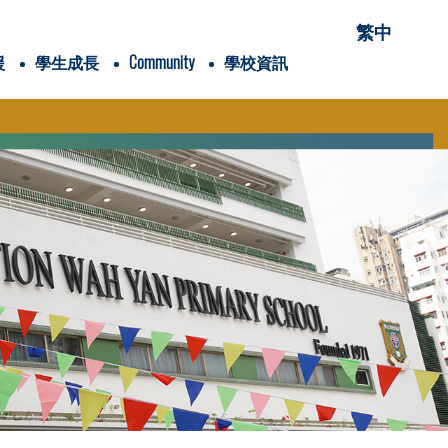
繁中
援
學生成長
Community
學校資訊
項有關的項目
穌會會祖聖依納爵
Students' Association
愛家「仁」家長學堂
家長手冊flipbook version
家長教育資訊連結
Alumni Association
Wah Yan College, Hong Kong
Wah Yan College, Kowloon
XVHK Scout Group
Global Jesuit Education Network
Sister School of PUAWYPS
兒童青少年身體素養學院
香港清潔能源研究院
內閣名單及職責
25-26家長教育課程
24-25家長教育課程
賽馬會抗逆有「家」計劃(香港理工大學)
校外講座-「教養六問」網上家長講座
2025-2026年度
2024-2025年度
2025-2026年度
2024-2025年度
Google Classroom
《喜樂少年》學生/學校