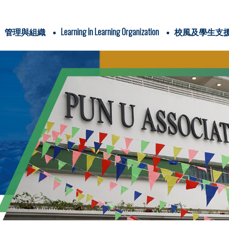
管理與組織
Learning In Learning Organization
校風及學生支
辦學團體與耶穌會
IMC & school-based policies
School Plans & Reports
4Cs In Jesuit Education
PUAWYPS Profiles of Graduate, Teacher & Parent
三年學校發展計劃
全方位學習津貼
姊妹學校交流計劃
全方位學習及姊妹學校津貼
運用推廣閱讀津貼
學生活動支援津貼
Religious/ Ethics Studies
Pyshical Education
Life-Wide Learning
與關注事
信仰培育及福傳
認識耶
電子書閱讀平台
圖書館家長義工