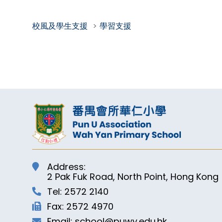
校風及學生支援
學習支援
Address:
2 Pak Fuk Road, North Point, Hong Kong
Tel: 2572 2140
Fax: 2572 4970
Email: school@puwy.edu.hk