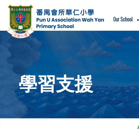
Our School
School Motto & School Song
學習支援