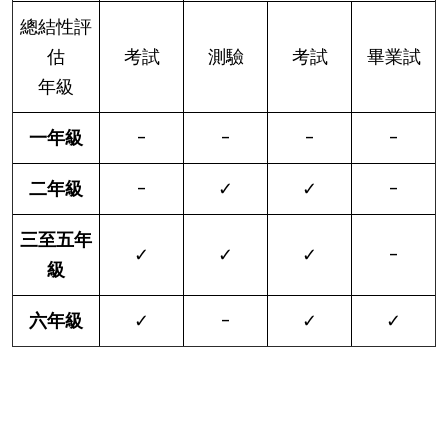
總結性評
估
考試
測驗
考試
畢業試
年級
一年級
-
-
-
-
二年級
-
✓
✓
-
三至五年
✓
✓
✓
-
級
六年級
✓
-
✓
✓