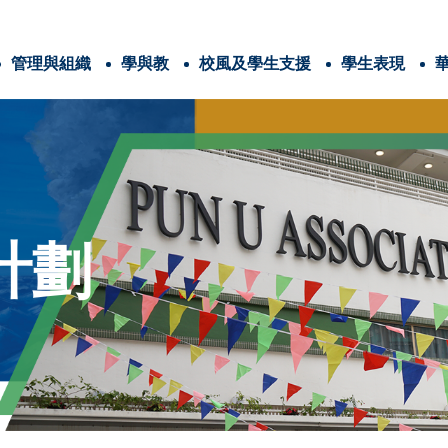
管理與組織
學與教
校風及學生支援
學生表現
辦學團體與耶穌會
法團校董會及校本政策
學校計劃與報告
耶穌會教育的4C
番禺會所華仁小學 畢業生特質、教師特質和家長特質
三年學校發展計劃
全方位學習津貼
姊妹學校交流計劃
全方位學習及姊妹學校津貼
運用推廣閱讀津貼
學生活動支援津貼
能力Competence
憐憫心Compassion
愛家「仁」家長學堂
家長教育資訊連結
與關注事
信仰培育及福傳
認識耶
電子書閱讀平台
圖書館家長義工
港島十五旅
世界
兒
香港清
計劃