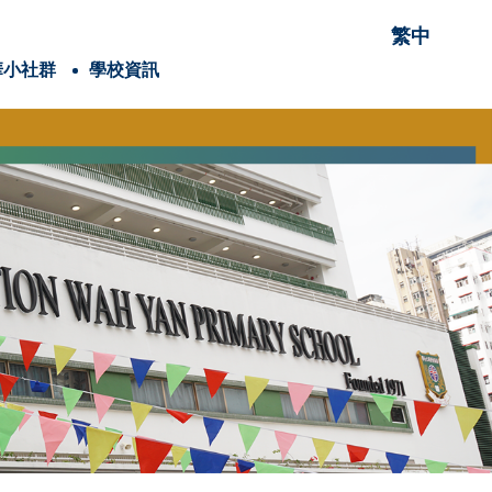
繁中
華小社群
學校資訊
項有關的項目
穌會會祖聖依納爵
童軍
耶穌會教育網絡
童青少年身體素養學院
潔能源研究院
內閣名單及職責
25-26家長教育課程
24-25家長教育課程
賽馬會抗逆有「家」計劃(香港理工大學)
校外講座-「教養六問」網上家長講座
2025-2026年度
2024-2025年度
2025-2026年度
2024-2025年度
Google Classroom
《喜樂少年》學生/學校投稿