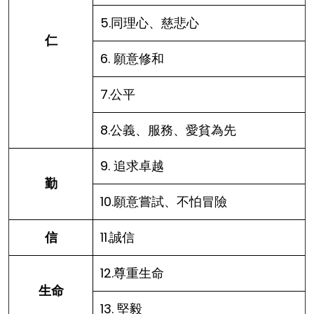
5.同理心、慈悲心
仁
6. 願意修和
7.公平
8.公義、服務、愛貧為先
9. 追求卓越
勤
10.願意嘗試、不怕冒險
信
11.誠信
12.尊重生命
生命
13. 堅毅