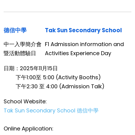
德信中學
Tak Sun Secondary School
中一入學簡介會
F1 Admission information and
暨活動體驗日
Activities Experience Day
日期：2025年11月15日
下午1:00至 5:00 (Activity Booths)
下午2:30 至 4:00 (Admission Talk)
School Website:
Tak Sun Secondary School 德信中學
Online Application: