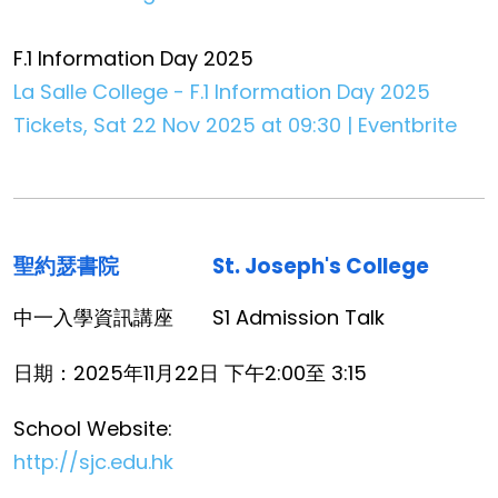
F.1 Information Day 2025
La Salle College - F.1 Information Day 2025
Tickets, Sat 22 Nov 2025 at 09:30 | Eventbrite
聖約瑟書院
St. Joseph's College
中一入學資訊講座
S1 Admission Talk
日期：2025年11月22日 下午2:00至 3:15
School Website:
http://sjc.edu.hk