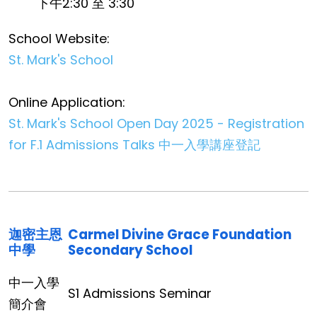
下午2:30 至 3:30
School Website:
St. Mark's School
Online Application:
St. Mark's School Open Day 2025 - Registration
for F.1 Admissions Talks 中一入學講座登記
迦密主恩
Carmel Divine Grace Foundation
中學
Secondary School
中一入學
S1 Admissions Seminar
簡介會