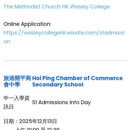
The Methodist Church HK Wesley College
Online Application:
https://wesleycollegehk.wixsite.com/s1admissi
on
旅港開平商
Hoi Ping Chamber of Commerce
會中學
Secondary School
中一入學資
S1 Admissions Info Day
訊日
日期：2025年12月13日
上午 10:00 至 12:30