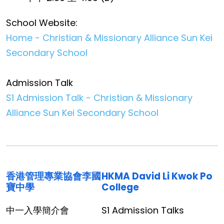
School Website:
Home - Christian & Missionary Alliance Sun Kei
Secondary School
Admission Talk
S1 Admission Talk - Christian & Missionary
Alliance Sun Kei Secondary School
香港管理專業協會李國
HKMA David Li Kwok Po
寶中學
College
中一入學簡介會
S1 Admission Talks