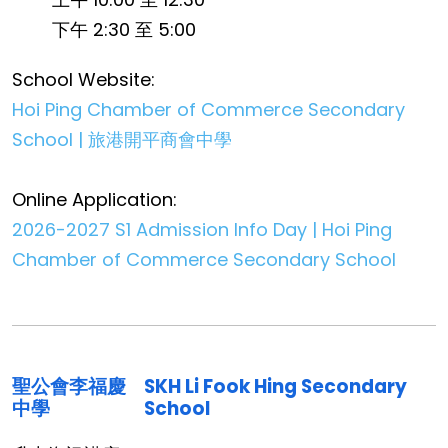
下午 2:30 至 5:00
School Website:
Hoi Ping Chamber of Commerce Secondary
School | 旅港開平商會中學
Online Application:
2026-2027 S1 Admission Info Day | Hoi Ping
Chamber of Commerce Secondary School
聖公會李福慶
SKH Li Fook Hing Secondary
中學
School