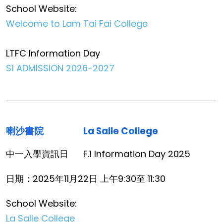
School Website:
Welcome to Lam Tai Fai College
LTFC Information Day
S1 ADMISSION 2026-2027
喇沙書院
La Salle College
中一入學資訊日
F.1 Information Day 2025
日期：2025年11月22日 上午9:30至 11:30
School Website:
La Salle College