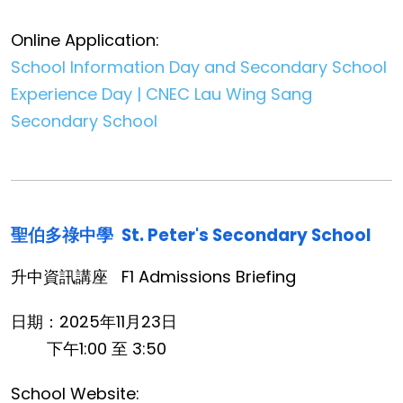
Online Application:
School Information Day and Secondary School
Experience Day | CNEC Lau Wing Sang
Secondary School
聖伯多祿中學
St. Peter's Secondary School
升中資訊講座
F1 Admissions Briefing
日期：2025年11月23日
下午1:00 至 3:50
School Website: