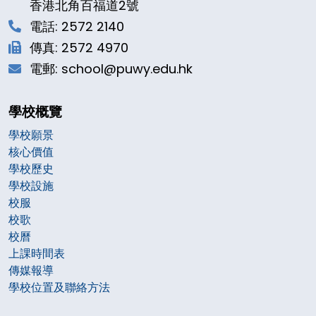
香港北角百福道2號
電話: 2572 2140
傳真: 2572 4970
電郵: school@puwy.edu.hk
學校概覽
學校願景
核心價值
學校歷史
學校設施
校服
校歌
校曆
上課時間表
傳媒報導
學校位置及聯絡方法