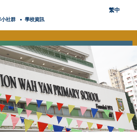
繁中
華小社群
學校資訊
項有關的項目
穌會會祖聖依納爵
童軍
耶穌會教育網絡
童青少年身體素養學院
潔能源研究院
內閣名單及職責
25-26家長教育課程
24-25家長教育課程
賽馬會抗逆有「家」計劃(香港理工大學)
校外講座-「教養六問」網上家長講座
2025-2026年度
2024-2025年度
2025-2026年度
2024-2025年度
Google Classroom
《喜樂少年》學生/學校投稿