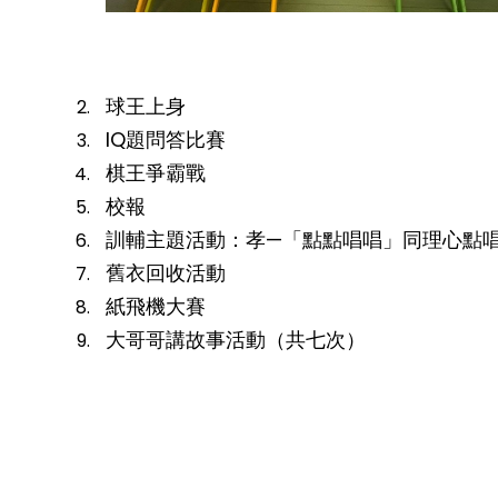
球王上身
IQ題問答比賽
棋王爭霸戰
校報
訓輔主題活動：孝—「點點唱唱」同理心點
舊衣回收活動
紙飛機大賽
大哥哥講故事活動（共七次）