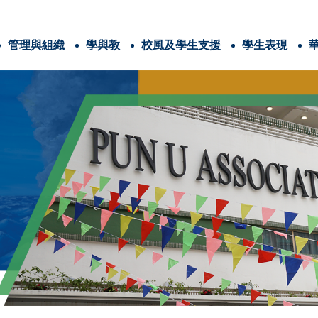
管理與組織
學與教
校風及學生支援
學生表現
辦學團體與耶穌會
法團校董會及校本政策
學校計劃與報告
耶穌會教育的4C
番禺會所華仁小學 畢業生特質、教師特質和家長特質
三年學校發展計劃
全方位學習津貼
姊妹學校交流計劃
全方位學習及姊妹學校津貼
運用推廣閱讀津貼
學生活動支援津貼
能力Competence
憐憫心Compassion
愛家「仁」家長學堂
家長教育資訊連結
與關注事
信仰培育及福傳
認識耶
電子書閱讀平台
圖書館家長義工
港島十五旅
世界
兒
香港清