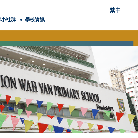
繁中
華小社群
學校資訊
項有關的項目
穌會會祖聖依納爵
童軍
耶穌會教育網絡
童青少年身體素養學院
潔能源研究院
內閣名單及職責
25-26家長教育課程
24-25家長教育課程
賽馬會抗逆有「家」計劃(香港理工大學)
校外講座-「教養六問」網上家長講座
2025-2026年度
2024-2025年度
2025-2026年度
2024-2025年度
Google Classroom
《喜樂少年》學生/學校投稿