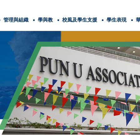
管理與組織
學與教
校風及學生支援
學生表現
辦學團體與耶穌會
法團校董會及校本政策
學校計劃與報告
耶穌會教育的4C
番禺會所華仁小學 畢業生特質、教師特質和家長特質
三年學校發展計劃
全方位學習津貼
姊妹學校交流計劃
全方位學習及姊妹學校津貼
運用推廣閱讀津貼
學生活動支援津貼
能力Competence
憐憫心Compassion
愛家「仁」家長學堂
家長教育資訊連結
與關注事
信仰培育及福傳
認識耶
電子書閱讀平台
圖書館家長義工
港島十五旅
世界
兒
香港清