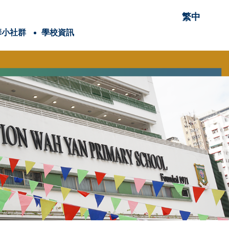
繁中
華小社群
學校資訊
項有關的項目
穌會會祖聖依納爵
童軍
耶穌會教育網絡
童青少年身體素養學院
潔能源研究院
內閣名單及職責
25-26家長教育課程
24-25家長教育課程
賽馬會抗逆有「家」計劃(香港理工大學)
校外講座-「教養六問」網上家長講座
2025-2026年度
2024-2025年度
2025-2026年度
2024-2025年度
Google Classroom
《喜樂少年》學生/學校投稿