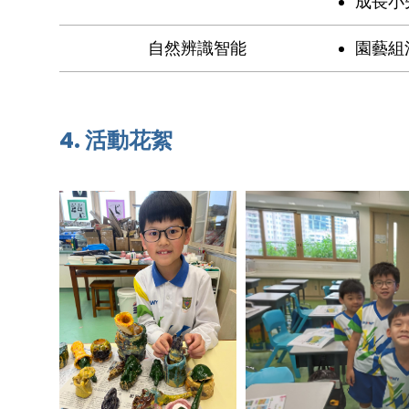
成長小
自然辨識智能
園藝組
4. 活動花絮