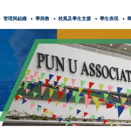
管理與組織
學與教
校風及學生支援
學生表現
辦學團體與耶穌會
法團校董會及校本政策
學校計劃與報告
耶穌會教育的4C
番禺會所華仁小學 畢業生特質、教師特質和家長特質
三年學校發展計劃
全方位學習津貼
姊妹學校交流計劃
全方位學習及姊妹學校津貼
運用推廣閱讀津貼
學生活動支援津貼
能力Competence
憐憫心Compassion
愛家「仁」家長學堂
家長教育資訊連結
與關注事
信仰培育及福傳
認識耶
電子書閱讀平台
圖書館家長義工
港島十五旅
世界
兒
香港清