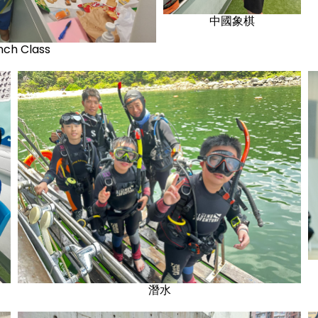
中國象棋
nch Class
潛水