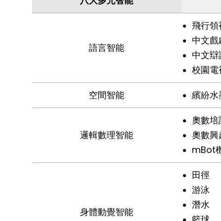
八大多元智能
飛行領
中文戲
語言智能
中文辯
校園電
空間智能
繽紛水
奧數培
邏輯數理智能
奧數興
mBo
田徑
游泳
潛水
身體動覺智能
籃球