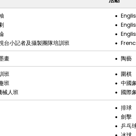
活動
袖
Engli
劇
Engli
論
Engli
視台小記者及攝製團隊培訓班
Frenc
墨畫
陶藝
訓班
圍棋
趣班
中國
t機械人班
國際
排球
劍擊
乒乓
冰球