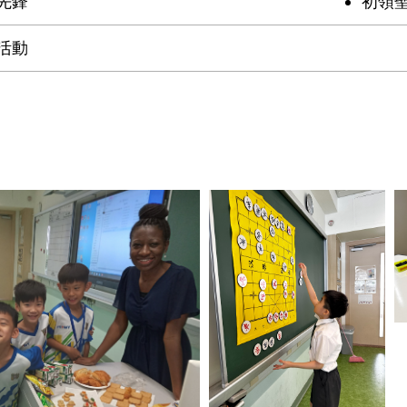
先鋒
初領
活動