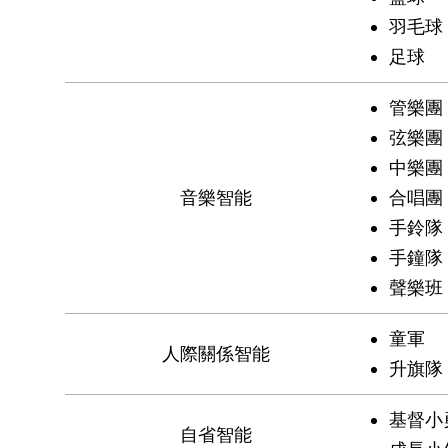
羽毛球
足球
管樂團
弦樂團
中樂團
音樂智能
合唱團
手鈴隊
手鐘隊
聲樂班
童軍
人際關係智能
升旗隊
基督小
自省智能