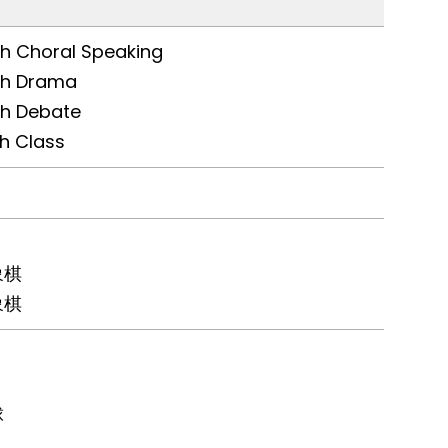
sh Choral Speaking
sh Drama
sh Debate
h Class
象棋
象棋
球