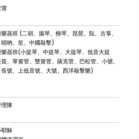
雲霄
樂樂器班 (二胡、揚琴、柳琴、琵琶、阮、古箏、
、嗩吶、笙、中國敲擊)
樂樂器班(小提琴、中提琴、大提琴、低音大提
長笛、單簧管、雙簧管、薩克管、巴松管、小號、
、長號、上低音號、大號、西洋敲擊樂)
管理隊
小耶穌