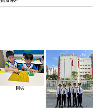
聖體道理班
圍棋