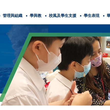
管理與組織
學與教
校風及學生支援
學生表現
辦學團體與耶穌會
法團校董會及校本政策
學校計劃與報告
耶穌會教育的4C
番禺會所華仁小學 畢業生特質、教師特質和家長特質
三年學校發展計劃
全方位學習津貼
姊妹學校交流計劃
全方位學習及姊妹學校津貼
運用推廣閱讀津貼
學生活動支援津貼
能力Competence
憐憫心Compassion
愛家「仁」家長學堂
家長教育資訊連結
與關注事
信仰培育及福傳
認識耶
電子書閱讀平台
圖書館家長義工
港島十五旅
世界
兒
香港清