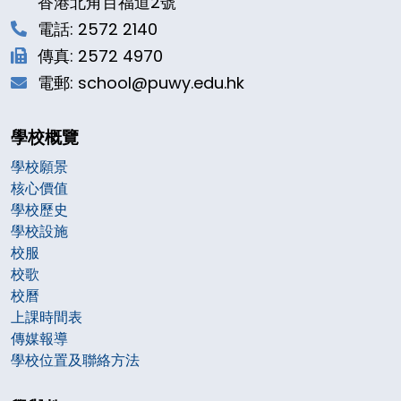
香港北角百福道2號
電話: 2572 2140
傳真: 2572 4970
電郵: school@puwy.edu.hk
學校概覽
學校願景
核心價值
學校歷史
學校設施
校服
校歌
校曆
上課時間表
傳媒報導
學校位置及聯絡方法