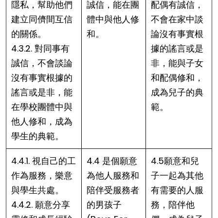
隱私，幫助他們
誠信，能在團
配偶有誠信，
建立同儕間互信
體中與他人修
不會在家中談
的關係。
和。
論沒有事實根
4.3.2. 對同事有
據的謠言或是
誠信，不會談論
非，能與子女
沒有事實根據的
和配偶修和，
謠言或是非，能
成為兒子的典
在學校團體中與
範。
他人修和，成為
學生的典範。
4.4.1. 視自己的工
4.4 是個願意
4.5願意和兒
作為服務，樂意
為他人服務和
子一起為其他
與學生共處。
陪伴受服務者
有需要的人服
4.4.2. 願意分享
的男孩子
務，陪伴他