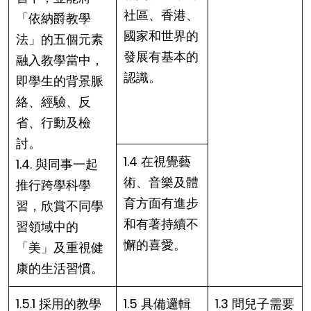
社區、香港、
「依納爵教學
國家和世界的
法」的五個元素
發展有基本的
融入教學當中，
認識。
即學生的背景脈
絡、經驗、反
省、行動及檢
討。
1.4 在視覺藝
1.4. 與同事一起
術、音樂及體
推行跨學科學
育方面有進步
習，欣賞不同學
和有著持續不
習領域中的
懈的喜愛。
「美」及重視健
康的生活習慣。
1.5.1 採用的教學
1.5 具備邏輯
1.3 問兒子需要