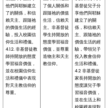
他們與耶穌建立
了個人關係和
基督徒兒子分
了的關係，和信
跟隨祂的價值
享他們與耶穌
賴天主、跟隨祂
生活，信賴天
建立了的關
的價值生活的經
主。非基督徒
係，和信賴天
驗，投入校園信
學生持開放的
主、跟隨祂的
仰生活和禮儀。
態度學習福音
價值生活的經
4.1.2. 非基督徒教
價值，並尊重
驗，帶領兒子
師持開放的態度
造物主和天主
投入教會信仰
學習福音價值，
教信仰。
生活和禮儀。
並在校園信仰生
4.2 非基督徒
活和禮儀中表現
家長持開放的
對天主教信仰的
態度讓兒子學
尊重。
習福音價值，
並在生活上和
校園裡表現對