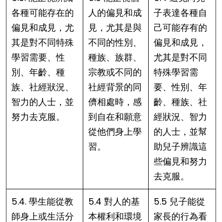
各種可能存在的
人的偏見和成
子表達各種自
偏見和成見，尤
見，尤其是與
己可能存有的
其是對不同特殊
不同的性別、
偏見和成見，
學習需要、性
種族、族群、
尤其是對不同
別、年齡、種
宗教或不同的
特殊學習需
族、社經狀況、
社經背景的同
要、性別、年
智力的人士，並
儕相處時，感
齡、種族、社
努力去克服。
到自在和願意
經狀況、智力
從他們身上學
的人士，並幫
習。
助兒子辨識這
些偏見和努力
去克服。
5.4. 學生能從教
5.4 對人的基
5.5 兒子能從
師身上或生活分
本權利和環境
家長的行為看