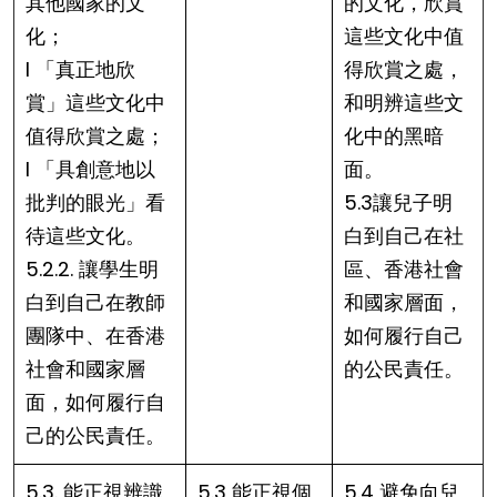
其他國家的文
的文化，欣賞
化；
這些文化中值
l 「真正地欣
得欣賞之處，
賞」這些文化中
和明辨這些文
值得欣賞之處；
化中的黑暗
l 「具創意地以
面。
批判的眼光」看
5.3讓兒子明
待這些文化。
白到自己在社
5.2.2. 讓學生明
區、香港社會
白到自己在教師
和國家層面，
團隊中、在香港
如何履行自己
社會和國家層
的公民責任。
面，如何履行自
己的公民責任。
5.3. 能正視辨識
5.3 能正視個
5.4 避免向兒