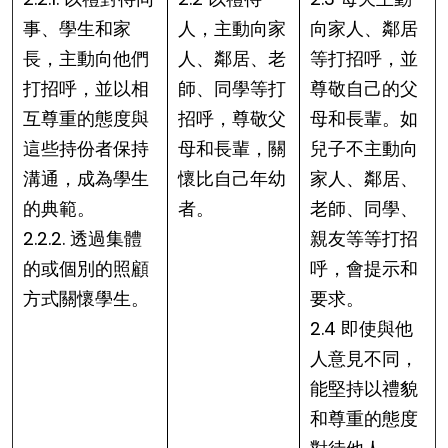
事、學生和家
人，主動向家
向家人、鄰居
長，主動向他們
人、鄰居、老
等打招呼，並
打招呼，並以相
師、同學等打
尊敬自己的父
互尊重的態度與
招呼，尊敬父
母和長輩。如
這些持份者保持
母和長輩，關
兒子不主動向
溝通，成為學生
懷比自己年幼
家人、鄰居、
的典範。
者。
老師、同學、
2.2.2. 透過集體
親友等等打招
的或個別的照顧
呼，會提示和
方式關懷學生。
要求。
2.4 即使與他
人意見不同，
能堅持以禮貌
和尊重的態度