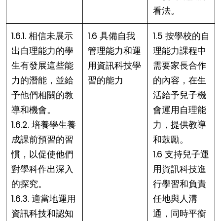
看法。
1.6.1. 相信未展示
1.6 具備自我
1.5 按學校的自
出自理能力的學
管理能力和運
理能力課程中
生有發展這些能
用資訊科技學
需要家長合作
力的潛能，並給
習的能力
的內容，在生
予他們相關的教
活給予兒子機
導和機會。
會運用自理能
1.6.2. 培養學生養
力，提供教導
成課前預習的習
和鼓勵。
慣，以促使他們
1.6 支持兒子運
對學科作出深入
用資訊科技進
的探究。
行學習和負責
1.6.3. 適當地運用
任地與人溝
資訊科技和認知
通，同時平衡