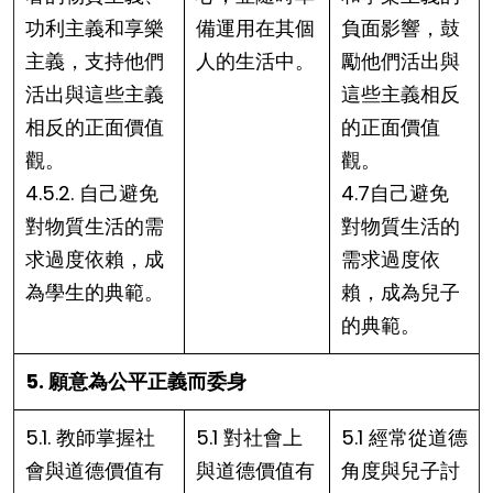
功利主義和享樂
備運用在其個
負面影響，鼓
主義，支持他們
人的生活中。
勵他們活出與
活出與這些主義
這些主義相反
相反的正面價值
的正面價值
觀。
觀。
4.5.2. 自己避免
4.7自己避免
對物質生活的需
對物質生活的
求過度依賴，成
需求過度依
為學生的典範。
賴，成為兒子
的典範。
5. 願意為公平正義而委身
5.1. 教師掌握社
5.1 對社會上
5.1 經常從道德
會與道德價值有
與道德價值有
角度與兒子討