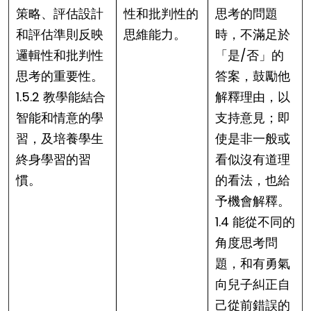
策略、評估設計
性和批判性的
思考的問題
和評估準則反映
思維能力。
時，不滿足於
邏輯性和批判性
「是/否」的
思考的重要性。
答案，鼓勵他
1.5.2 教學能結合
解釋理由，以
智能和情意的學
支持意見；即
習，及培養學生
使是非一般或
終身學習的習
看似沒有道理
慣。
的看法，也給
予機會解釋。
1.4 能從不同的
角度思考問
題，和有勇氣
向兒子糾正自
己從前錯誤的