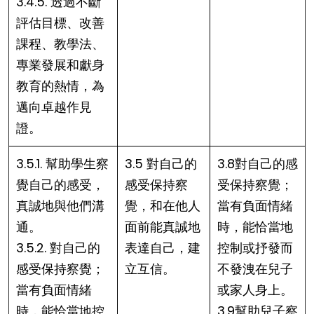
3.4.5. 透過不斷
評估目標、改善
課程、教學法、
專業發展和獻身
教育的熱情，為
邁向卓越作見
證。
3.5.1. 幫助學生察
3.5 對自己的
3.8對自己的感
覺自己的感受，
感受保持察
受保持察覺；
真誠地與他們溝
覺，和在他人
當有負面情緒
通。
面前能真誠地
時，能恰當地
3.5.2. 對自己的
表達自己，建
控制或抒發而
感受保持察覺；
立互信。
不發洩在兒子
當有負面情緒
或家人身上。
時，能恰當地控
3.9幫助兒子察