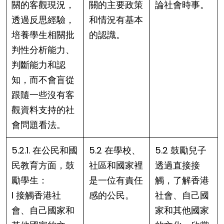
關的客觀現況，
關的主要政策
論社會時事。
透過反思經驗，
和情況有基本
培養學生相關批
的認識。
判性分析能力、
判斷能力和認
知，而不會盲從
跟隨一些沒有客
觀資料支持的社
會問題看法。
5.2.1. 在公民和國
5.2 在學校、
5.2 鼓勵兒子
民教育方面，鼓
社區和國家裡
透過直接接
勵學生：
是一位有責任
觸，了解香港
l 接觸香港社
感的公民。
社會、自己國
會、自己國家和
家和其他國家