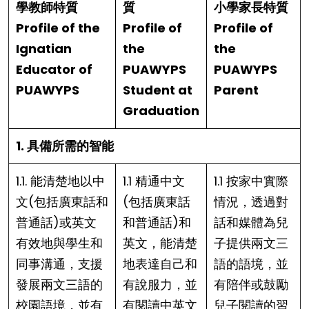
學教師特質
質
小學家長特質
Profile of the
Profile of
Profile of
Ignatian
the
the
Educator of
PUAWYPS
PUAWYPS
PUAWYPS
Student at
Parent
Graduation
1. 具備所需的智能
1.1. 能清楚地以中
1.1 精通中文
1.1 按家中實際
文(包括廣東話和
(包括廣東話
情況，透過對
普通話)或英文
和普通話)和
話和媒體為兒
有效地與學生和
英文，能清楚
子提供兩文三
同事溝通，支援
地表達自己和
語的語境，並
發展兩文三語的
有說服力，並
有陪伴或鼓勵
校園語境，並有
有閱讀中英文
兒子閱讀的習