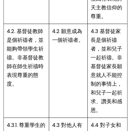
天主教信仰的
尊重。
4.2. 基督徒教師
4.2 願意成為
4.3 基督徒家
是個祈禱者，並
一個祈禱者。
長是個祈禱
能夠帶領學生祈
者，並和兒子
禱。非基督徒教
一起祈禱。非
師在師生祈禱時
基督徒家長願
表現尊重的態
意就人不能控
度。
制的事情上，
和兒子一起祈
求、讚美和感
恩。
4.3.1. 尊重學生的
4.3 對他人有
4.4 對子女和