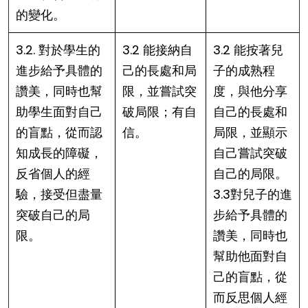
的變化。
3.2. 對於學生的
3.2 能接納自
3.2 能按著兒
進步給予具體的
己的長處和局
子的成熟程
讚美，同時也幫
限，並嘗試突
度，與他分享
助學生面對自己
破局限；有自
自己的長處和
的盲點，從而認
信。
局限，並顯示
知成長的障礙，
自己嘗試突破
反省個人的經
自己的局限。
驗，接受但盡量
3.3對兒子的進
突破自己的局
步給予具體的
限。
讚美，同時也
幫助他面對自
己的盲點，從
而反思個人經