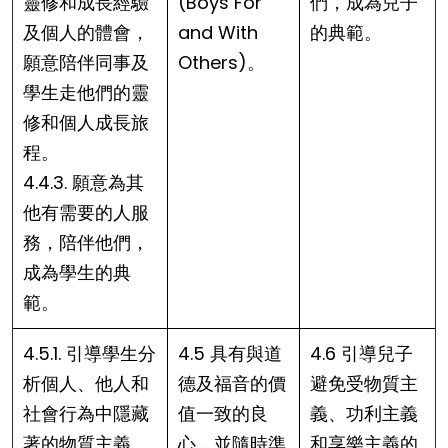
靈修和成長經驗
(Boys For
們，成為兒子
及個人的體會，
and With
的典範。
願意陪伴同事及
Others)。
學生走他們的靈
修和個人成長旅
程。
4.4.3. 願意為其
他有需要的人服
務，陪伴他們，
成為學生的典
範。
4.5.1. 引導學生分
4.5 具有與道
4.6 引導兒子
析個人、他人和
德及福音的價
避免受物質主
社會行為中隱藏
值一致的良
義、功利主義
著的物質主義、
心，並隨時準
和享樂主義的