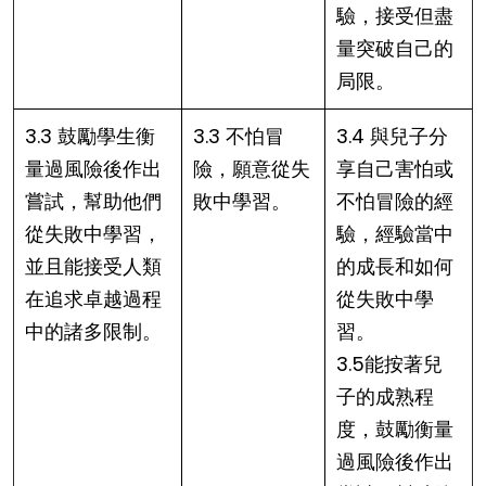
驗，接受但盡
量突破自己的
局限。
3.3 鼓勵學生衡
3.3 不怕冒
3.4 與兒子分
量過風險後作出
險，願意從失
享自己害怕或
嘗試，幫助他們
敗中學習。
不怕冒險的經
從失敗中學習，
驗，經驗當中
並且能接受人類
的成長和如何
在追求卓越過程
從失敗中學
中的諸多限制。
習。
3.5能按著兒
子的成熟程
度，鼓勵衡量
過風險後作出