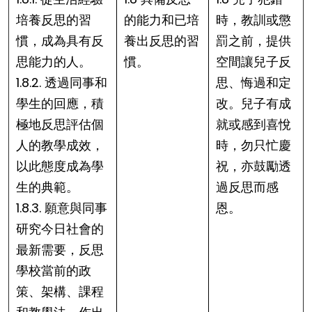
培養反思的習
的能力和已培
時，教訓或懲
慣，成為具有反
養出反思的習
罰之前，提供
思能力的人。
慣。
空間讓兒子反
1.8.2. 透過同事和
思、悔過和定
學生的回應，積
改。兒子有成
極地反思評估個
就或感到喜悅
人的教學成效，
時，勿只忙慶
以此態度成為學
祝，亦鼓勵透
生的典範。
過反思而感
1.8.3. 願意與同事
恩。
研究今日社會的
最新需要，反思
學校當前的政
策、架構、課程