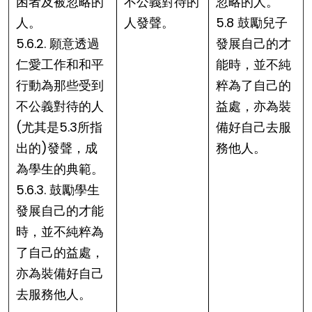
困者及被忽略的
不公義對待的
忽略的人。
人。
人發聲。
5.8 鼓勵兒子
5.6.2. 願意透過
發展自己的才
仁愛工作和和平
能時，並不純
行動為那些受到
粹為了自己的
不公義對待的人
益處，亦為裝
(尤其是5.3所指
備好自己去服
出的)發聲，成
務他人。
為學生的典範。
5.6.3. 鼓勵學生
發展自己的才能
時，並不純粹為
了自己的益處，
亦為裝備好自己
去服務他人。