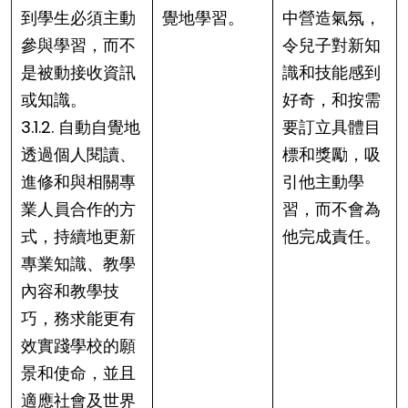
到學生必須主動
覺地學習。
中營造氣氛，
參與學習，而不
令兒子對新知
是被動接收資訊
識和技能感到
或知識。
好奇，和按需
3.1.2. 自動自覺地
要訂立具體目
透過個人閱讀、
標和獎勵，吸
進修和與相關專
引他主動學
業人員合作的方
習，而不會為
式，持續地更新
他完成責任。
專業知識、教學
內容和教學技
巧，務求能更有
效實踐學校的願
景和使命，並且
適應社會及世界