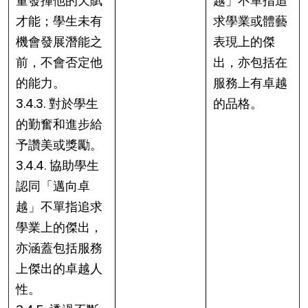
量發揮他的天賦
越」不單指追
才能；學生未有
求學業或體藝
機會發展潛能之
表現上的傑
前，不會否定他
出，亦包括在
的能力。
服務上有卓越
3.4.3. 對於學生
的品格。
的勤奮和進步給
予讚美或獎勵。
3.4.4. 協助學生
認同「邁向卓
越」不單指追求
學業上的傑出，
亦涵蓋包括服務
上傑出的卓越人
性。