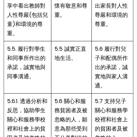
享中看出教師對
懷有敬意和尊
出家長對人性
人性尊嚴(包括兒
重。
尊嚴和環境的
童)和環境的尊
尊重。
重。
5.5. 履行對學生
5.5 誠實正直
5.6 履行對兒
和同事所作出的
地生活。
子和配偶所作
承諾，誠實地與
出的承諾，誠
同事溝通。
實地與家人溝
通。
5.6.1. 透過分析和
5.6 關心和服
5.7 支持兒子
反思，協助學生
務貧困者及被
關心和服務學
關心和服務學校
忽略的人，願
校裡和社會上
裡和社會上的貧
意為那些受到
的貧困者及被