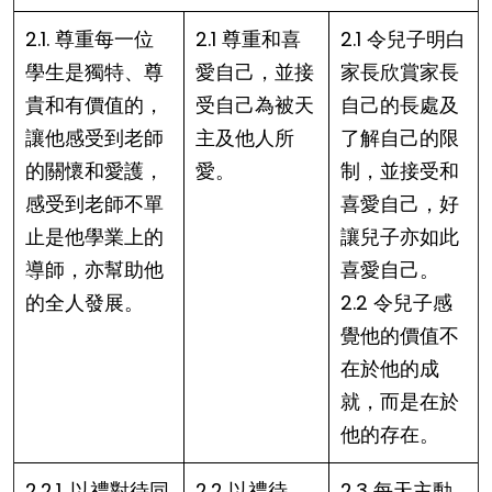
2.1. 尊重每一位
2.1 尊重和喜
2.1 令兒子明白
學生是獨特、尊
愛自己，並接
家長欣賞家長
貴和有價值的，
受自己為被天
自己的長處及
讓他感受到老師
主及他人所
了解自己的限
的關懷和愛護，
愛。
制，並接受和
感受到老師不單
喜愛自己，好
止是他學業上的
讓兒子亦如此
導師，亦幫助他
喜愛自己。
的全人發展。
2.2 令兒子感
覺他的價值不
在於他的成
就，而是在於
他的存在。
2.2.1. 以禮對待同
2.2 以禮待
2.3 每天主動