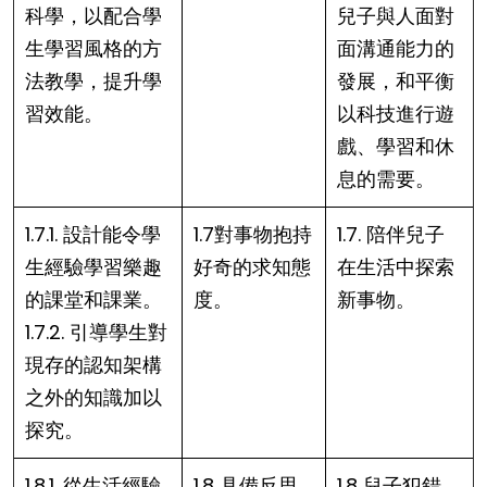
科學，以配合學
兒子與人面對
生學習風格的方
面溝通能力的
法教學，提升學
發展，和平衡
習效能。
以科技進行遊
戲、學習和休
息的需要。
1.7.1. 設計能令學
1.7對事物抱持
1.7. 陪伴兒子
生經驗學習樂趣
好奇的求知態
在生活中探索
的課堂和課業。
度。
新事物。
1.7.2. 引導學生對
現存的認知架構
之外的知識加以
探究。
1.8.1. 從生活經驗
1.8 具備反思
1.8 兒子犯錯