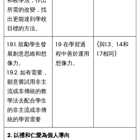
和教學法，作出
所需的改變，找
出更能達到學校
目標的方法。
1.9.1. 鼓勵學生發
1.9 在學習過
(與1.3、1.4和
展創意思維和想
程中善於運用
1.7相同)
像力。
想像力。
1.9.2. 如有需要，
願意嘗試用非主
流或非傳統的教
學法去配合學生
的非主流或非傳
統的學習需要
2. 以禮和仁愛為個人導向