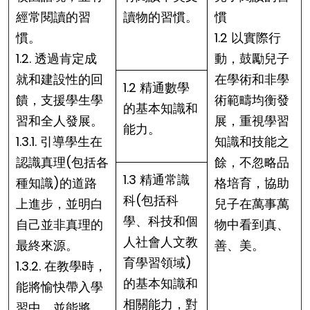
經常閱讀的習
讀物的習慣。
慣
慣。
1.2 以實際行
1.2. 透過肯定成
動，鼓勵兒子
就和建設性的回
在學術和非學
1.2 精通數學
饋，支援學生學
術範疇均衡發
的基本知識和
習和全人發展。
展，重視學習
能力。
1.3.1. 引導學生在
知識和技能之
認識真理(包括各
餘，不忽略品
1.3 精通常識
種知識)的道路
格培育，協助
科(包括科
上進步，並明白
兒子在萬事萬
學、科技和個
自己並非真理的
物中看到真、
人社會人文教
最終來源。
善、美。
育學習領域)
1.3.2. 在教學時，
的基本知識和
能將愉快帶入學
相關能力，對
習中，並能將