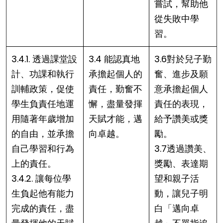
嘗試，幫助他
從失敗中學
習。
3.4.1. 透過課堂設
3.4 能認真地
3.6對於兒子勤
計、功課和執行
承擔起個人的
奮、進步及願
訓輔政策，促使
責任，勤奮不
意承擔起個人
學生負責任地運
懈，盡量發揮
責任的表現，
用隨著年歲增加
天賦才能，邁
給予讚美或獎
的自由，並承擔
向卓越。
勵。
自己學習和行為
3.7透過讚美、
上的責任。
獎勵、表達期
3.4.2. 讓每位學
望和親子活
生負起他有能力
動，讓兒子明
完成的責任，盡
白「邁向卓