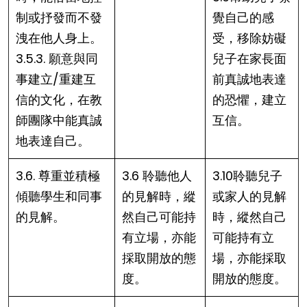
制或抒發而不發
覺自己的感
洩在他人身上。
受，移除妨礙
3.5.3. 願意與同
兒子在家長面
事建立/重建互
前真誠地表達
信的文化，在教
的恐懼，建立
師團隊中能真誠
互信。
地表達自己。
3.6. 尊重並積極
3.6 聆聽他人
3.10聆聽兒子
傾聽學生和同事
的見解時，縱
或家人的見解
的見解。
然自己可能持
時，縱然自己
有立場，亦能
可能持有立
採取開放的態
場，亦能採取
度。
開放的態度。