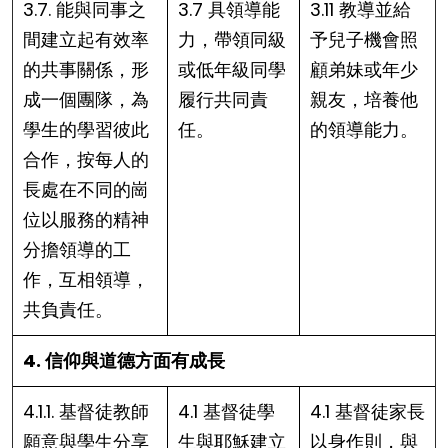
3.7. 能與同事之
3.7 具領導能
3.11 教導並給
間建立起有效率
力，帶領同級
予兒子機會照
的共事關係，形
或低年級同學
顧弟妹或年少
成一個團隊，為
履行共同責
親友，培養他
學生的學習彼此
任。
的領導能力。
合作，按每人的
長處在不同的崗
位以服務的精神
分擔領導的工
作，互相領導，
共負責任。
4. 信仰與道德方面有成長
4.1.1. 基督徒教師
4.1 基督徒學
4.1 基督徒家長
願意與學生分享
生與耶穌建立
以身作則，與