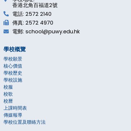
香港北角百福道2號
電話: 2572 2140
傳真: 2572 4970
電郵: school@puwy.edu.hk
學校概覽
學校願景
核心價值
學校歷史
學校設施
校服
校歌
校曆
上課時間表
傳媒報導
學校位置及聯絡方法