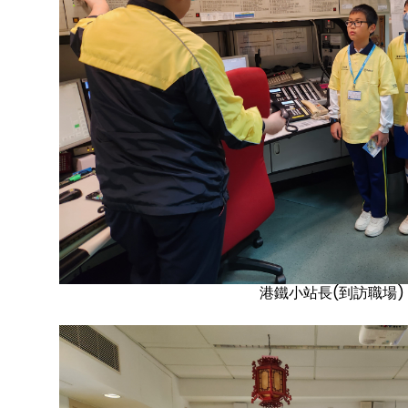
港鐵小站長(到訪職場)