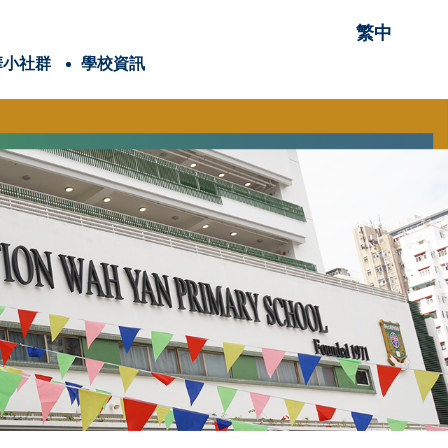
繁中
華小社群
學校資訊
項有關的項目
穌會會祖聖依納爵
童軍
耶穌會教育網絡
童青少年身體素養學院
潔能源研究院
內閣名單及職責
25-26家長教育課程
24-25家長教育課程
賽馬會抗逆有「家」計劃(香港理工大學)
校外講座-「教養六問」網上家長講座
2025-2026年度
2024-2025年度
2025-2026年度
2024-2025年度
Google Classroom
《喜樂少年》學生/學校投稿